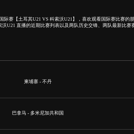
00为您提供国际赛【土耳其U21 VS 科索沃U21】，喜欢观看国际
科索沃U21 直播的近期比赛列表以及两队历史交锋、两队最新比
柬埔寨 - 不丹
巴拿马 - 多米尼加共和国