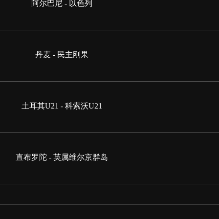
阿尔巴尼 - 以色列
丹麦 - 民主刚果
土耳其U21 - 科索沃U21
直布罗陀 - 英属维尔京群岛