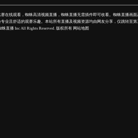
比赛在线观看，蜘蛛高清视频直播，蜘蛛直播无需插件即可收看。蜘蛛直播画面
验专业且舒适的观赛乐趣。本站所有直播及视频资源均由网友分享，仅跳转至第
播 Inc All Rights Reserved. 版权所有
网站地图