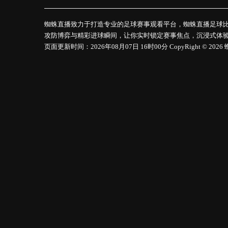
蜘蛛直播致力于打造专业的足球赛事观看平台，蜘蛛直播足球
攻防博弈与精彩进球瞬间，让你实时锁定赛事焦点，沉浸式体
页面更新时间：2026年08月07日 16时00分 CopyRight © 2026 蜘蛛直