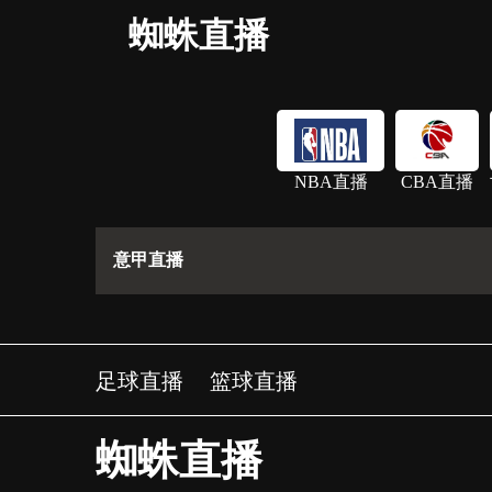
蜘蛛直播
NBA直播
CBA直播
意甲直播
足球直播
篮球直播
蜘蛛直播