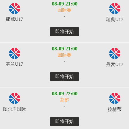
08-09 21:00
国际赛
-
挪威U17
瑞典U17
即将开始
08-09 21:00
国际赛
-
芬兰U17
丹麦U17
即将开始
08-09 22:00
芬超
-
图尔库国际
拉赫蒂
即将开始