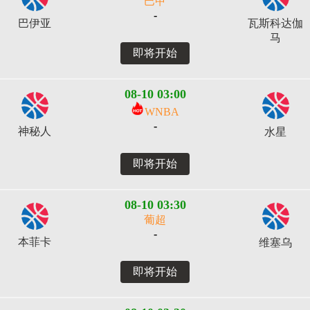
巴甲
-
巴伊亚
瓦斯科达伽
马
即将开始
08-10 03:00
WNBA
-
神秘人
水星
即将开始
08-10 03:30
葡超
-
本菲卡
维塞乌
即将开始