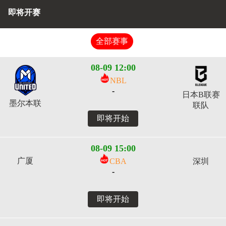
即将开赛
全部赛事
08-09 12:00
NBL
-
日本B联赛
墨尔本联
联队
即将开始
08-09 15:00
广厦
CBA
深圳
-
即将开始