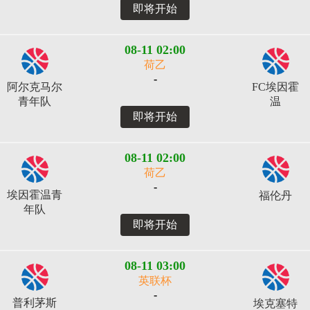
即将开始
08-11 02:00
荷乙
-
阿尔克马尔
FC埃因霍
青年队
温
即将开始
08-11 02:00
荷乙
-
埃因霍温青
福伦丹
年队
即将开始
08-11 03:00
英联杯
-
普利茅斯
埃克塞特