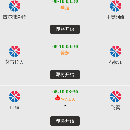
08-10 03:30
葡超
-
吉尔维森特
里奥阿维
即将开始
08-10 03:30
葡超
-
莫雷拉人
布拉加
即将开始
08-10 03:30
WNBA
-
山猫
飞翼
即将开始