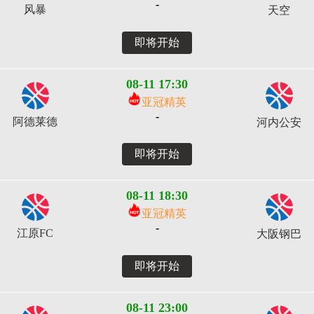
-
风暴
天空
即将开始
08-11 17:30
亚冠精英
-
阿德莱德
河内公安
即将开始
08-11 18:30
亚冠精英
-
江原FC
大阪钢巴
即将开始
08-11 23:00