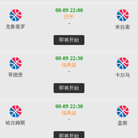
08-09 22:00
巴甲
-
克鲁塞罗
米拉索
即将开始
08-09 22:30
瑞典超
-
哥德堡
卡尔马
即将开始
08-09 22:30
瑞典超
-
哈尔姆斯
盖斯
即将开始