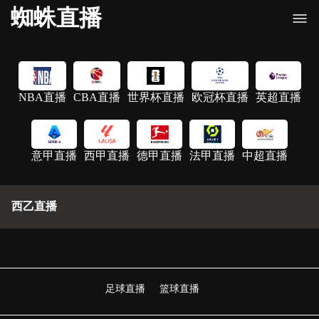
蜘蛛直播
NBA直播
CBA直播
世界杯直播
欧冠杯直播
英超直播
意甲直播
西甲直播
德甲直播
法甲直播
中超直播
西乙直播
足球直播
篮球直播