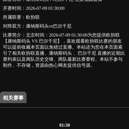
开赛时间：2026-07-09 01:30:00
所属联赛：
欧协联
对阵双方：康纳斯码头vs巴尔干尼
比赛简介：北京时间：2026-07-09 01:30:00为您提供欧协联
【康纳斯码头 VS 巴尔干尼】，喜欢观看欧协联比赛的朋友
可以提前收藏本页面以免错过直播。本站还为您在本页面索
引了相关欧协联直播、康纳斯码头 、巴尔干尼 直播的近期比
赛列表以及两队历史交锋、两队最新比赛赛程。本站不参与
制作、不存储，资源由热心网友提供信号源。
相关赛事
01:30