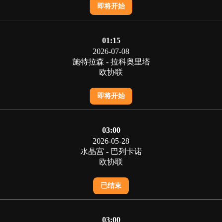
即将开始
01:15
2026-07-08
施特拉森 - 拉科奥里塔
欧协联
即将开始
03:00
2026-05-28
水晶宫 - 巴列卡诺
欧协联
已结束
03:00