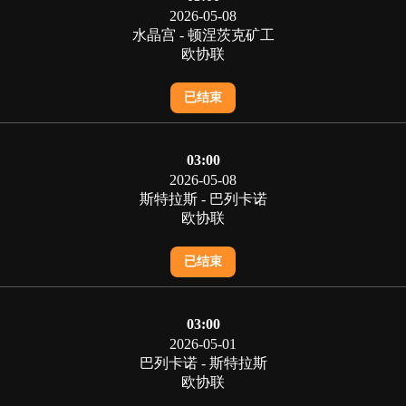
2026-05-08
水晶宫 - 顿涅茨克矿工
欧协联
已结束
03:00
2026-05-08
斯特拉斯 - 巴列卡诺
欧协联
已结束
03:00
2026-05-01
巴列卡诺 - 斯特拉斯
欧协联