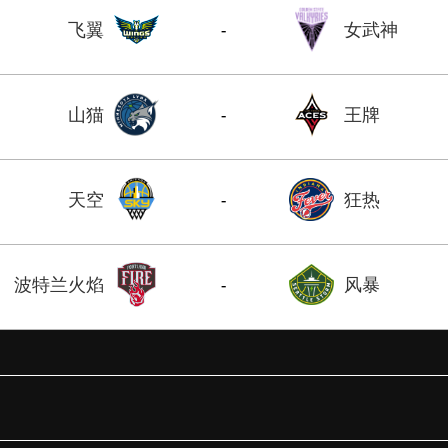
飞翼
女武神
-
山猫
王牌
-
天空
狂热
-
波特兰火焰
风暴
-