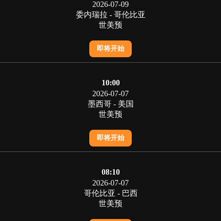
2026-07-09
委内瑞拉 - 哥伦比亚
世美预
即将开始
10:00
2026-07-07
墨西哥 - 美国
世美预
即将开始
08:10
2026-07-07
哥伦比亚 - 巴西
世美预