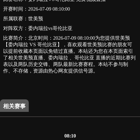
开赛时间：2026-07-09 08:10:00
所属联赛：
世美预
对阵双方：委内瑞拉vs哥伦比亚
比赛简介：北京时间：2026-07-09 08:10:00为您提供世美预
【委内瑞拉 VS 哥伦比亚】，喜欢观看世美预比赛的朋友可
以提前收藏本页面以免错过直播。本站还为您在本页面索引
了相关世美预直播、委内瑞拉 、哥伦比亚 直播的近期比赛列
表以及两队历史交锋、两队最新比赛赛程。本站不参与制
作、不存储，资源由热心网友提供信号源。
相关赛事
08:10